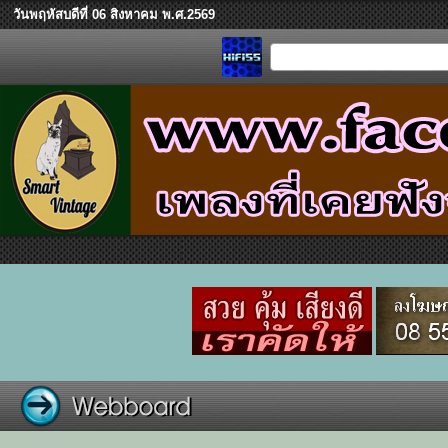
วันพฤหัสบดีที่ 06 สิงหาคม พ.ศ.2569