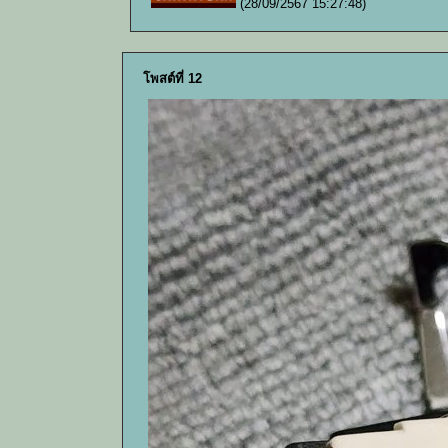
(28/09/2567 15:27:48)
โพสต์ที่ 12