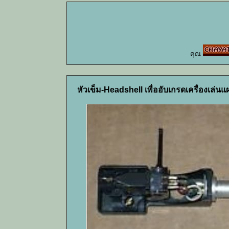
คุณ
หัวเข็ม-Headshell เพื่ออับเกรดเครื่องเล่น