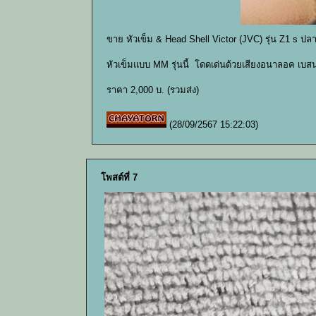
ขาย หัวเข็ม & Head Shell Victor (JVC) รุ่น Z1 s ป
หัวเข็มแบบ MM รุ่นนี้ โดดเด่นด้วยเสียงอนาลอค เบสน
ราคา 2,000 บ. (รวมส่ง)
(28/09/2567 15:22:03)
โพสต์ที่ 7