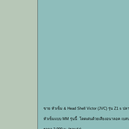
ขาย หัวเข็ม & Head Shell Victor (JVC) รุ่น Z1 s ป
หัวเข็มแบบ MM รุ่นนี้ โดดเด่นด้วยเสียงอนาลอค เบสน