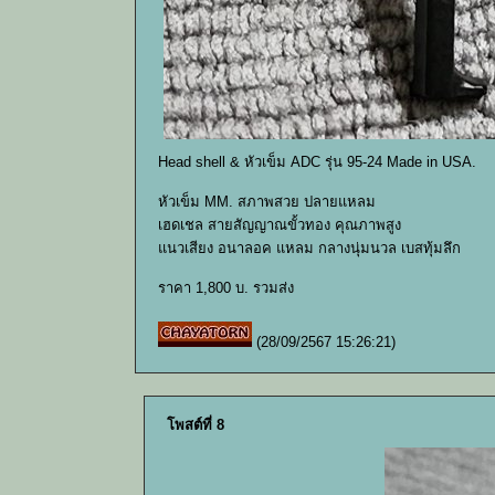
Head shell & หัวเข็ม ADC รุ่น 95-24 Made in USA.
หัวเข็ม MM. สภาพสวย ปลายแหลม
เฮดเชล สายสัญญาณขั้วทอง คุณภาพสูง
แนวเสียง อนาลอค แหลม กลางนุ่มนวล เบสทุ้มลึก
ราคา 1,800 บ. รวมส่ง
(28/09/2567 15:26:21)
โพสต์ที่ 8