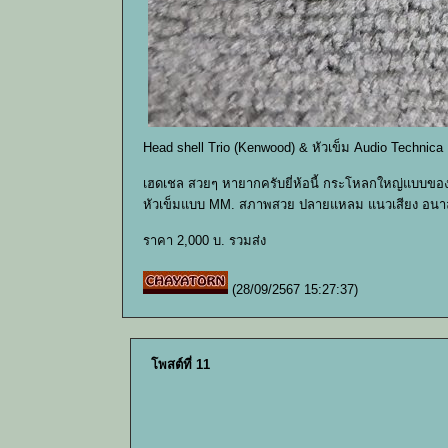
Head shell Trio (Kenwood) & หัวเข็ม Audio Technica
เฮดเชล สวยๆ หายากครับยี่ห้อนี้ กระโหลกใหญ่แบบขอ
หัวเข็มแบบ MM. สภาพสวย ปลายแหลม แนวเสียง อนาล
ราคา 2,000 บ. รวมส่ง
(28/09/2567 15:27:37)
โพสต์ที่ 11