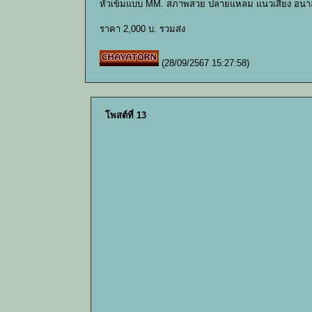
หัวเข็มแบบ MM. สภาพสวย ปลายแหลม แนวเสียง อนาล
ราคา 2,000 บ. รวมส่ง
(28/09/2567 15:27:58)
โพสต์ที่ 13