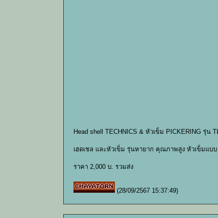
Head shell TECHNICS & หัวเข็ม PICKERING รุ่น T
เฮดเชล และหัวเข็ม รุ่นหายาก คุณภาพสูง หัวเข็ม
ราคา 2,000 บ. รวมส่ง
(28/09/2567 15:37:49)