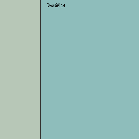
โพสต์ที่ 14