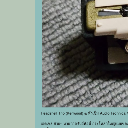
Headshell Trio (Kenwood) & หัวเข็ม Audio Technica
เฮดเชล สวยๆ หายากครับยี่ห้อนี้ กระโหลกใหญ่แบบขอ