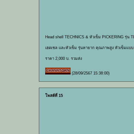
Head shell TECHNICS & หัวเข็ม PICKERING รุ่น T
เฮดเชล และหัวเข็ม รุ่นหายาก คุณภาพสูง หัวเข็ม
ราคา 2,000 บ. รวมส่ง
(28/09/2567 15:38:00)
โพสต์ที่ 15