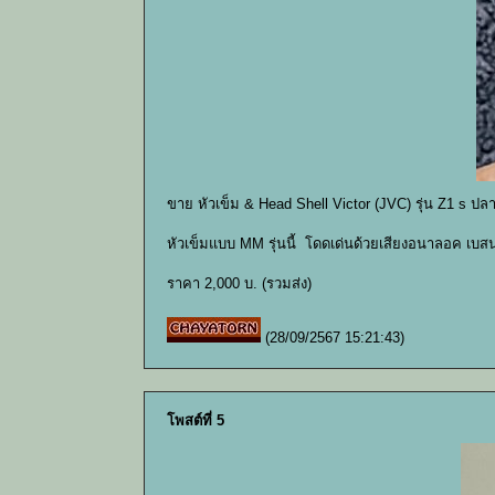
ขาย หัวเข็ม & Head Shell Victor (JVC) รุ่น Z1 s ป
หัวเข็มแบบ MM รุ่นนี้ โดดเด่นด้วยเสียงอนาลอค เบสน
ราคา 2,000 บ. (รวมส่ง)
(28/09/2567 15:21:43)
โพสต์ที่ 5