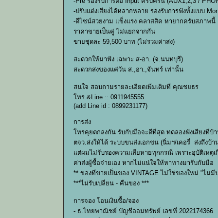
-Pre รองรับการต่อ Input ครบครัน (AUX1,2,3 / PHON
-ปรับแต่งเสียงได้หลากหลาย รองรับการฟังทั้งแบบ Mo
-ดีไซน์สวยงาม แข็งแรง คลาสสิค หายากครับสภาพนี้
ราคาขายเป็นคู่ ไม่แยกจากกัน
ขายชุดละ 59,500 บาท (ไม่รวมค่าส่ง)
สะดวกให้มาฟัง เฉพาะ ส-อา. (จ.นนทบุรี)
สะดวกส่งของแค่วัน ส.,อา.,จันทร์ เท่านั้น
สนใจ สอบถามรายละเอียดเพิ่มเติมที่ คุณชยธร
โทร.&Line :: 0911945555
(add Line id : 0899231177)
การส่ง
โทรคุยตกลงกัน รับกับมือจะดีที่สุด ทดลองฟังเสียงที่บ้า
ตจว.ส่งให้ได้ ระบบขนส่งเอกชน (นิ่มฯ/เคอรี่ ส่งถึงบ
แต่ผมไม่รับรองความเสียหายทุกกรณี เพราะอุบัติเหตุเก
ค่าส่งผู้ซื้อจ่ายเอง หากไม่แน่ใจให้หาทางมารับกับมือ
** ของที่ขายเป็นของ VINTAGE ไม่ใช่ของใหม่ "ไม่มีป
***ไม่รับเปลี่ยน - คืนของ ***
การจอง โอนเงินซื้อ/จอง
- ธ.ไทยพาณิชย์ บัญชีออมทรัพย์ เลขที่ 2022174366