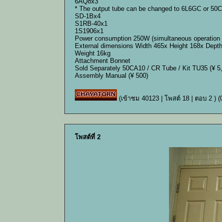
6AQ8x3
* The output tube can be changed to 6L6GC or 50
SD-1Bx4
S1RB-40x1
1S1906x1
Power consumption 250W (simultaneous operation 
External dimensions Width 465x Height 168x Dep
Weight 16kg
Attachment Bonnet
Sold Separately 50CA10 / CR Tube / Kit TU35 (¥ 5
Assembly Manual (¥ 500)
(เข้าชม 40123 | โพสต์ 18 | ตอบ 2 )
(
โพสต์ที่ 2