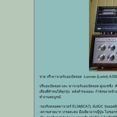
ขาย ปรี-พาวเวอร์แอมป์หลอด Luxman (Luxkit) A330
ปรีแอมป์หลอด และ พาวเวอร์แอมป์หลอด คู่แมชชิ่ง สำ
เสียงดีท้าชนได้ทุกรุ่น พลังสำรองเยอะ กำลังขยายข้า
ทำงานสมบูรณ์
-รองรับหลอดพาวเวอร์ EL34(6CA7), 6L6GC รุ่นยอดน
-สภาพสวยมาก เกรดสะสม มือเดียวจากญี่ปุ่น ไม่ชอกช้