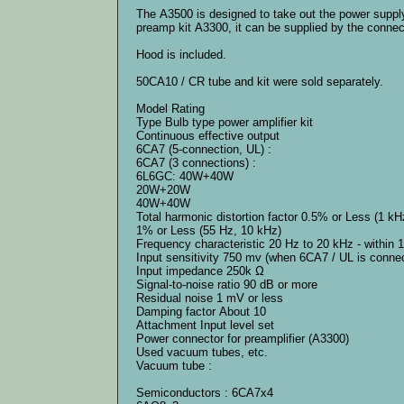
The A3500 is designed to take out the power supp
preamp kit A3300, it can be supplied by the connec
Hood is included.
50CA10 / CR tube and kit were sold separately.
Model Rating
Type Bulb type power amplifier kit
Continuous effective output
6CA7 (5-connection, UL) :
6CA7 (3 connections) :
6L6GC: 40W+40W
20W+20W
40W+40W
Total harmonic distortion factor 0.5% or Less (1 kH
1% or Less (55 Hz, 10 kHz)
Frequency characteristic 20 Hz to 20 kHz - within 
Input sensitivity 750 mv (when 6CA7 / UL is conne
Input impedance 250k Ω
Signal-to-noise ratio 90 dB or more
Residual noise 1 mV or less
Damping factor About 10
Attachment Input level set
Power connector for preamplifier (A3300)
Used vacuum tubes, etc.
Vacuum tube :
Semiconductors : 6CA7x4