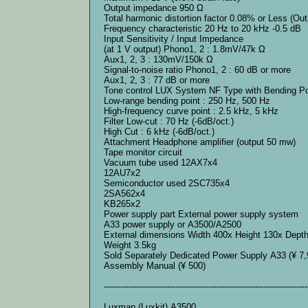
Output impedance 950 Ω
Total harmonic distortion factor 0.08% or Less (Out
Frequency characteristic 20 Hz to 20 kHz -0.5 dB
Input Sensitivity / Input Impedance
(at 1 V output) Phono1, 2 : 1.8mV/47k Ω
Aux1, 2, 3 : 130mV/150k Ω
Signal-to-noise ratio Phono1, 2 : 60 dB or more
Aux1, 2, 3 : 77 dB or more
Tone control LUX System NF Type with Bending Po
Low-range bending point : 250 Hz, 500 Hz
High-frequency curve point : 2.5 kHz, 5 kHz
Filter Low-cut : 70 Hz (-6dB/oct.)
High Cut : 6 kHz (-6dB/oct.)
Attachment Headphone amplifier (output 50 mw)
Tape monitor circuit
Vacuum tube used 12AX7x4
12AU7x2
Semiconductor used 2SC735x4
2SA562x4
KB265x2
Power supply part External power supply system
A33 power supply or A3500/A2500
External dimensions Width 400x Height 130x Dep
Weight 3.5kg
Sold Separately Dedicated Power Supply A33 (¥ 7,
Assembly Manual (¥ 500)
--------------------------------------------------------------------------
Luxman (Luxkit) A3500