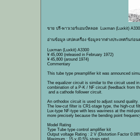
ขาย ปรี-พาวเวอร์แอมป์หลอด Luxman (Luxkit) A330
อ่านข้อมูล เสปคเครื่อง ข้อมูลจากต่างประเทศกันก่อนค
Luxman (Luxkit) A3300
¥ 45,000 (released in February 1972)
¥ 45,800 (around 1974)
Commentary
This tube type preamplifier kit was announced simu
The equalizer circuit is similar to the circuit used
combination of a P-K / NF circuit (feedback from th
and a cathode follower circuit.
An orthodox circuit is used to adjust sound quality.
The low-cut filter is CR1-stage type, the high-cut fi
Lux-type NF-type with less waviness at the mid-poi
more precisely because the bending point frequenc
Model Rating
Type Tube type control amplifier kit
Output voltage Rating : 2 V (Distortion Factor 0.08
Maximum : 15 v (0.5% strain rate)