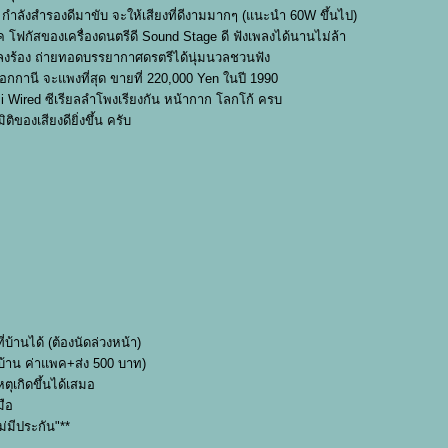
กำลังสำรองดีมาขับ จะให้เสียงที่ดีงามมากๆ (แนะนำ 60W ขึ้นไป)
 โฟกัสของเครื่องดนตรีดี Sound Stage ดี ฟังเพลงได้นานไม่ล้า
ลงร้อง ถ่ายทอดบรรยากาศดรตรีได้นุ่มนวลชวนฟัง
มะฮอกกานี จะแพงที่สุด ขายที่ 220,000 Yen ในปี 1990
i Wired ซีเรียลลำโพงเรียงกัน หน้ากาก โลกโก้ ครบ
ติของเสียงดียิ่งขึ้น ครับ
่บ้านได้ (ต้องนัดล่วงหน้า)
งบ้าน ค่าแพค+ส่ง 500 บาท)
ตุเกิดขึ้นได้เสมอ
มือ
่มีประกัน"**