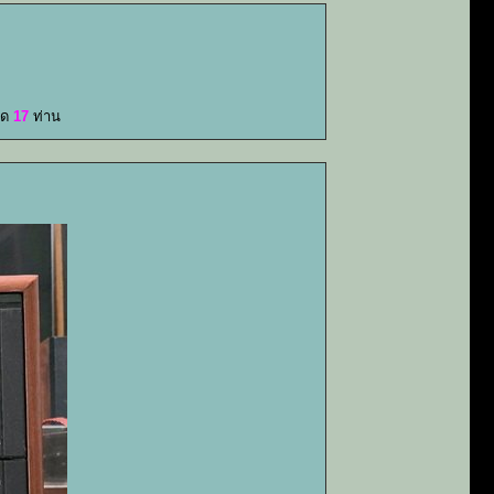
มด
17
ท่าน