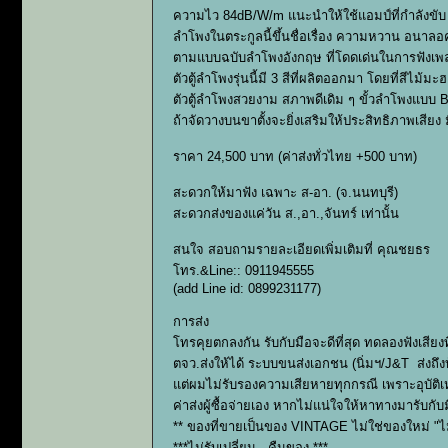
ความไว 84dB/W/m แนะนำให้ใช้แอมป์ที่กำลังขับ 
ลำโพงในตระกูลนี้ขึ้นชื่อเรื่อง ความหวาน อนาลอค
ตามแบบฉบับลำโพงอังกฤษ ที่โดดเด่นในการฟังเพ
ตัวตู้ลำโพงรุ่นนี้มี 3 สีที่ผลิตออกมา โดยที่สีไม้
ตัวตู้ลำโพงสวยงาม สภาพดีเดิม ๆ ขั้วลำโพงแบบ B
ถ้าจัดวางบนขาตั้งจะยิ่งเสริมให้ประสิทธิภาพเสียง มิ
ราคา 24,500 บาท (ค่าส่งทั่วไทย +500 บาท)
สะดวกให้มาฟัง เฉพาะ ส-อา. (จ.นนทบุรี)
สะดวกส่งของแค่วัน ส.,อา.,จันทร์ เท่านั้น
สนใจ สอบถามรายละเอียดเพิ่มเติมที่ คุณชยธร
โทร.&Line:: 0911945555
(add Line id: 0899231177)
การส่ง
โทรคุยตกลงกัน รับกับมือจะดีที่สุด ทดลองฟังเสียงที
ตจว.ส่งให้ได้ ระบบขนส่งเอกชน (นิ่มฯ/J&T ส่งถึ
แต่ผมไม่รับรองความเสียหายทุกกรณี เพราะอุบัติเห
ค่าส่งผู้ซื้อจ่ายเอง หากไม่แน่ใจให้หาทางมารับกับ
** ของที่ขายเป็นของ VINTAGE ไม่ใช่ของใหม่ "ไม
***ไม่รับเปลี่ยน - คืนของ ***