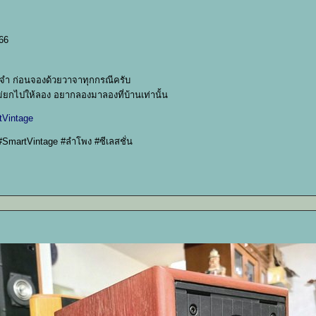
66
ัดจำ ก่อนจองด้วยวาจาทุกกรณีครับ
ไม่ยกไปให้ลอง อยากลองมาลองที่บ้านเท่านั้น
tVintage
#SmartVintage #ลำโพง #ซีเลสชั่น