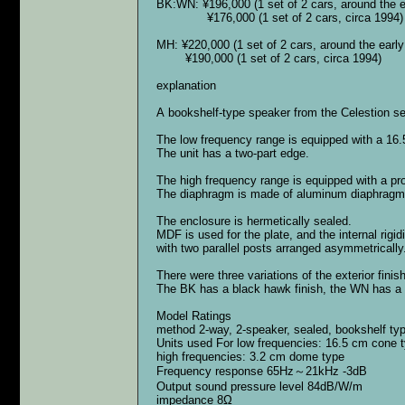
BK:WN: ¥196,000 (1 set of 2 cars, around the e
¥176,000 (1 set of 2 cars, circa 1994)
MH: ¥220,000 (1 set of 2 cars, around the earl
¥190,000 (1 set of 2 cars, circa 1994)
explanation
A bookshelf-type speaker from the Celestion se
The low frequency range is equipped with a 16
The unit has a two-part edge.
The high frequency range is equipped with a pr
The diaphragm is made of aluminum diaphragm
The enclosure is hermetically sealed.
MDF is used for the plate, and the internal rigi
with two parallel posts arranged asymmetrically
There were three variations of the exterior finish
The BK has a black hawk finish, the WN has a 
Model Ratings
method 2-way, 2-speaker, sealed, bookshelf ty
Units used For low frequencies: 16.5 cm cone 
high frequencies: 3.2 cm dome type
Frequency response 65Hz～21kHz -3dB
Output sound pressure level 84dB/W/m
impedance 8Ω