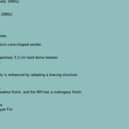
arly 1990s)
y 1990s)
ries.
.5cm cone-shaped woofer.
oprietary 3.2 cm hard dome tweeter.
.
dity is enhanced by adopting a bracing structure
.
.
walnut finish, and the MH has a mahogany finish.
pe
type For