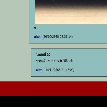
9.
aitthi
(26/10/2568 08:37:14)
โพสต์ที่ 10
ขายแล้ว ขอบคุณ hifi55 ครับ
aitthi
(14/11/2568 21:47:00)