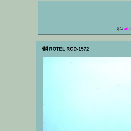
คุณ
aitt
ซีดี ROTEL RCD-1572