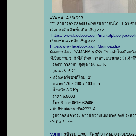
#YAMAHA VXS5B
*** สามารถทดลองและเทสสินค้าก่อนได้ แถว ศาล
เลือกชมสินค้าเพิ่มเติม เชิญ >>>
https://www.facebook.com/marketplace/you/sell
เยี่ยมชมเพจหลัก เชิญ >>>
https://www.facebook.com/Marinoaudio/
ต้องการส่งต่อ YAMAHA VXS5 สีขาวลำโพงติดผนังป
ที่เป็นธรรมชาติ ฟังได้หลากหลายแนวเพลง สินค้า
- รองรับกำลังขับ สูงสุด 150 watts
- วูฟเฟอร์ 5.2”
- ทวีตเตอร์ซอฟต์โดม 1”
- ขนาด 176 x 280 x 163 mm
- น้ำหนัก 3.6 Kg
- ราคา 6,500B
- โทร & line 0615982406
- ยินดีรับบัตรเครดิต???? ค่ะ
- รูปจากสินค้าจริง อาจมีความแตกต่างของสี ระหว่
*** มือ 2 ***
VJHIFI
(เข้าชม 1708 | โพสต์ 3 | ตอบ 0 )
(31/10/2