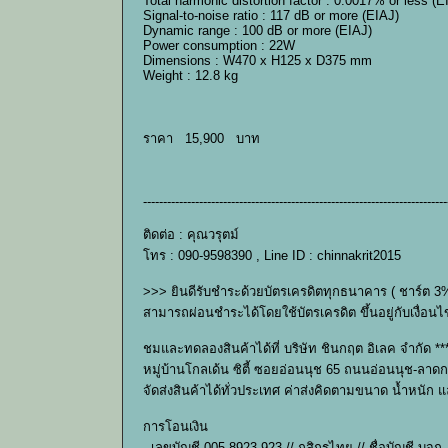
Total harmonic distortion factor : 0.0017% or less (E
Signal-to-noise ratio : 117 dB or more (EIAJ)
Dynamic range : 100 dB or more (EIAJ)
Power consumption : 22W
Dimensions : W470 x H125 x D375 mm
Weight : 12.8 kg
ราคา 15,900 บาท
----------------------------------------------------------------------------
ติดต่อ : คุณวรุตม์
โทร : 090-9598390 , Line ID : chinnakrit2015
>>> ยินดีรับชำระด้วยบัตรเครดิตทุกธนาคาร ( ชาร์ต 3
สามารถผ่อนชำระได้โดยใช้บัตรเครดิต ขึ้นอยู่กับเงื
ชมและทดลองสินค้าได้ที่ บริษัท ชินกฤต อิเลค จำกัด ***
หมู่บ้านโกลเด้น ซิตี้ ซอยอ่อนนุช 65 ถนนอ่อนนุช-ลาดก
จัดส่งสินค้าได้ทั่วประเทศ ค่าส่งคิดตามขนาด น้ำหนัก
การโอนเงิน
- เลขบัญชี 005-8923-923 // กสิกรไทย // ชื่อบัญชี บจก