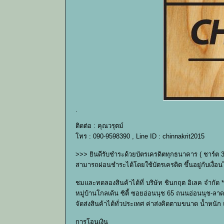
.
ติดต่อ : คุณวรุตม์
โทร : 090-9598390 , Line ID : chinnakrit2015
>>> ยินดีรับชำระด้วยบัตรเครดิตทุกธนาคาร ( ชาร์ต 
สามารถผ่อนชำระได้โดยใช้บัตรเครดิต ขึ้นอยู่กับเง
ชมและทดลองสินค้าได้ที่ บริษัท ชินกฤต อิเลค จำกัด *
หมู่บ้านโกลเด้น ซิตี้ ซอยอ่อนนุช 65 ถนนอ่อนนุช-ลาด
จัดส่งสินค้าได้ทั่วประเทศ ค่าส่งคิดตามขนาด น้ำหนั
การโอนเงิน