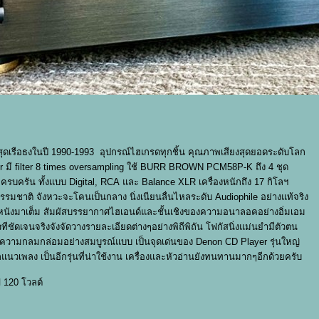
สุดเรือธงในปี 1990-1993 อุปกรณ์ไฮเกรดทุกชิ้น คุณภาพเสียงสุดยอดระดับโลก
 มี filter 8 times oversampling ใช้ BURR BROWN PCM58P-K ถึง 4 ชุด
ครบครัน ทั้งแบบ Digital, RCA และ Balance XLR เครื่องหนักถึง 17 กิโลฯ
รมชาติ จังหวะจะโคนเป็นกลาง นิ่งเนียนลื่นไหลระดับ Audiophile อย่างแท้จริง
้อหนังมาเต็ม สัมผัสบรรยากาศไฮเอนด์และชั้นเชิงของความอนาลอคอย่างอิ่มเอม
เวทีชัดเจนจริงจังจัดวางรายละเอียดต่างๆอย่างพิถีพิถัน โฟกัสนิ่งแม่นยำมีตัวตน
มีความกลมกล่อมอย่างสมบูรณ์แบบ เป็นจุดเด่นของ Denon CD Player รุ่นใหญ่
นวเพลง เป็นอีกรุ่นที่น่าใช้งาน เครื่องและหัวอ่านยังทนทานมากๆอีกด้วยครับ
 120 โวลต์