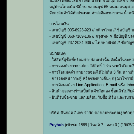
ชมและทดลองสินค้าได้ที่ บริษัท ชินกฤต อิเลค จำกัด
หมู่บ้านโกลเด้น ซิตี้ ซอยอ่อนนุช 65 ถนนอ่อนนุช-
จัดส่งสินค้าได้ทั่วประเทศ ค่าส่งคิดตามขนาด น้ำ
การโอนเงิน
- เลขบัญชี 005-8923-923 // กสิกรไทย // ชื่อบัญชี
- เลขบัญชี 068-7169-136 // กรุงเทพ // ชื่อบัญชี บ
- เลขบัญชี 237-2024-936 // ไทยพาณิชย์ // ชื่อบัญช
หมายเหตุ
- ให้สิทธิ์ผู้ซื้อที่พร้อมจ่ายก่อนเท่านั้น ดังนั้
- การจองด้วยวาจาเปล่า ให้สิทธิ์ 1 วัน หากไม่โอนเง
- การโอนมัดจำ สามารถจองได้ไม่เกิน 3 วัน หากเกิน
- การจองหน้ากระทู้ หรือช่องทางอื่นๆ กรุณาโทรฯย
- การติดต่อด้วย Line Application, E-mail หรือ In
- สินค้าของทางร้านเป็นสินค้ามือสอง ซื้อแล้วไม่
- ยินดีรับซื้อ-ขาย แลกเปลี่ยน รับซื้อเทิร์น และรั
บริษัท ชินกฤต อิเลค จำกัด ขอขอบพระคุณลูกค้าทุ
Puyhub
(เข้าชม 1889 | โพสต์ 7 | ตอบ 0 )
(19/05/