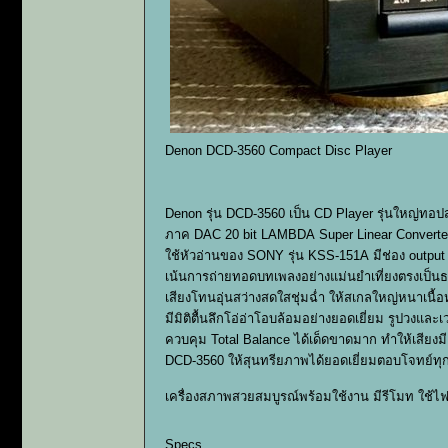
Denon DCD-3560 Compact Disc Player
Denon รุ่น DCD-3560 เป็น CD Player รุ่นใหญ่ทอป
ภาค DAC 20 bit LAMBDA Super Linear Converter
ใช้หัวอ่านของ SONY รุ่น KSS-151A มีช่อง output 
เน้นการถ่ายทอดบทเพลงอย่างแม่นยำเที่ยงตรงเป็นธร
เสียงโทนอุ่นสว่างสดใสชุ่มฉ่ำ ให้สเกลใหญ่หนาเนื
มีมิติตื้นลึกโอ่อ่าโอบล้อมอย่างยอดเยี่ยม รูปวงและ
ควบคุม Total Balance ได้เด็ดขาดมาก ทำให้เสียง
DCD-3560 ให้สุนทรียภาพได้ยอดเยี่ยมตอบโจทย์ทุกแ
เครื่องสภาพสวยสมบูรณ์พร้อมใช้งาน มีรีโมท ใช้ไฟ
Specs