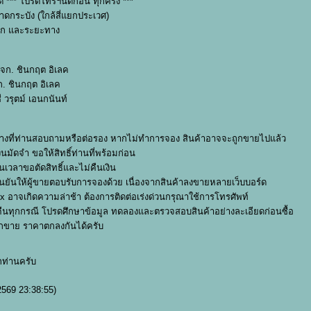
 *** โปรดโทรฯนัดก่อน ทุกครั้ง ***
ลาดกระบัง (ใกล้สี่แยกประเวศ)
หนัก และระยะทาง
 บจก. ชินกฤต อิเลค
จก. ชินกฤต อิเลค
ี วรุตม์ เอนกนันท์
นในระหว่างที่ท่านสอบถามหรือต่อรอง หากไม่ทำการจอง สินค้าอาจจะถูกขายไปแล้ว
ินมัดจำ ขอให้สิทธิ์ท่านที่พร้อมก่อน
เวลาขอตัดสิทธิ์และไม่คืนเงิน
ืนยันให้ผู้ขายตอบรับการจองด้วย เนื่องจากสินค้าลงขายหลายเว็บบอร์ด
box อาจเกิดความล่าช้า ต้องการติดต่อเร่งด่วนกรุณาใช้การโทรศัพท์
รับคืนทุกกรณี โปรดศึกษาข้อมูล ทดลองและตรวจสอบสินค้าอย่างละเอียดก่อนซื้อ
บฝากขาย ราคาตกลงกันได้ครับ
กท่านครับ
2569 23:38:55)