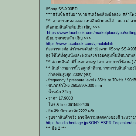
#Sony SS-X90ED
**** #รับซื้อ #รับฝากขาย #เครื่องเสียงมือสอง #ลำ
*** สามารถทดลองและเทสสินค้าก่อนได้ แถว ศาลาย
เลือกชมสินค้าเพิ่มเติม เชิญ >>>
https://www.facebook.com/marketplace/you/sellin
เยี่ยมชมเพจหลัก เชิญ >>>
https://www.facebook.com/vjmobilehifi
ต้องการส่งต่อ ลำโพงระดับอ้างอิงจาก #Sony SS-X90E
สูง ใช้ได้ทั้งดูหนังและฟังเพลงครอบคลุมพื้นที่ขนา
*** สภาพสินค้ามีริ้วรอยตามรูป จากอายุการใช้งาน ( 
*** สินค้ารายการนี้ขอลูกค้าที่สามารถมารับสินค้าเอ
- กำลังขับสูงสุด 200W (4Ω)
- frequency / pressure level / 35Hz to 70kHz / 90
- ขนาดลำโพง 260x990x300 mm
- น้ำหนัก 32kg
- ราคา 17,900B
- โทร & line 0615982406
- ยินดีรับบัตรเครดิต???? ครับ
- รูปจากสินค้าจริง อาจมีความแตกต่างของสี ระหว่าง
https://audio-heritage.jp/SONY-ESPRIT/speaker/s
*** มือ 2 ***