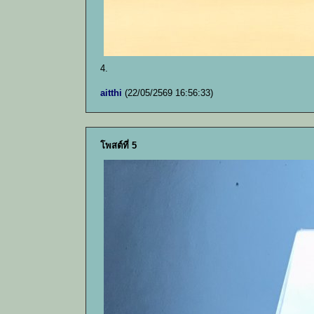
4.
aitthi
(22/05/2569 16:56:33)
โพสต์ที่ 5