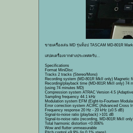
ขายเครื่องเล่น MD รุ่นท็อป TASCAM MD-801R Mark
เสปคเครื่องจากต่างประเทศครับ...
Specifications
Format MiniDisc
Tracks 2 tracks (Stereo/Mono)
Recording system (MD-801R MkII only) Magnetic fie
Recording/playback time (MD-801R MkII only) 74 
(using 74 minutes MD)
Compression system ATRAC Version 4.5 (Adaptive
Sampling frequency 44.1 kHz
Modulation system EFM (Eight-to-Fourteen Modulat
Error correction system ACIRC (Advanced Cross I
Frequency response 20 Hz - 20 kHz (±0.5 dB)
Signal-to-noise ratio (playback) >101 dB
Signal-to-noise ratio (recording, MD-801R MkII onl
Total harmonic distortion <0.006%
Wow and flutter unmeasurable
Pitch control ±9.9% (in 0.1% steps)