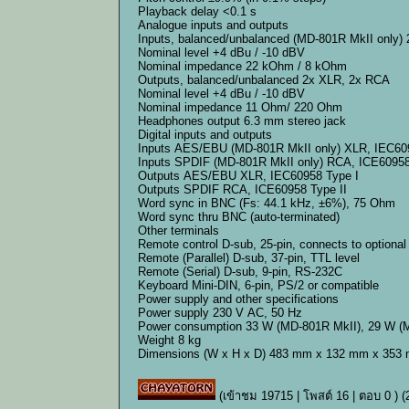
Playback delay <0.1 s
Analogue inputs and outputs
Inputs, balanced/unbalanced (MD-801R MkII only)
Nominal level +4 dBu / -10 dBV
Nominal impedance 22 kOhm / 8 kOhm
Outputs, balanced/unbalanced 2x XLR, 2x RCA
Nominal level +4 dBu / -10 dBV
Nominal impedance 11 Ohm/ 220 Ohm
Headphones output 6.3 mm stereo jack
Digital inputs and outputs
Inputs AES/EBU (MD-801R MkII only) XLR, IEC6095
Inputs SPDIF (MD-801R MkII only) RCA, ICE60958 
Outputs AES/EBU XLR, IEC60958 Type I
Outputs SPDIF RCA, ICE60958 Type II
Word sync in BNC (Fs: 44.1 kHz, ±6%), 75 Ohm
Word sync thru BNC (auto-terminated)
Other terminals
Remote control D-sub, 25-pin, connects to optiona
Remote (Parallel) D-sub, 37-pin, TTL level
Remote (Serial) D-sub, 9-pin, RS-232C
Keyboard Mini-DIN, 6-pin, PS/2 or compatible
Power supply and other specifications
Power supply 230 V AC, 50 Hz
Power consumption 33 W (MD-801R MkII), 29 W (
Weight 8 kg
Dimensions (W x H x D) 483 mm x 132 mm x 353
(เข้าชม 19715 | โพสต์ 16 | ตอบ 0 )
(