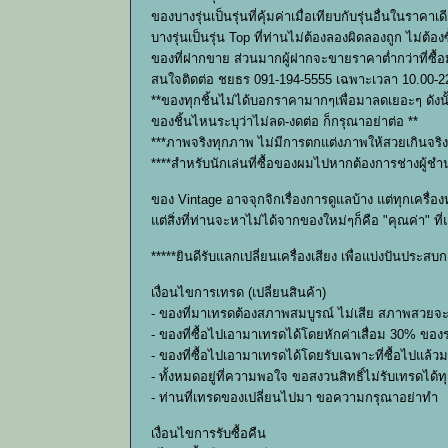
ของบางรุ่นเป็นรุ่นที่คุ้มค่าเมื่อเทียบกับรุ่นอื่นในราคาเด
บางรุ่นเป็นรุ่น Top ที่ท่านไม่ต้องลองผิดลองถูก ไม่ต้
ของที่ฝากขาย ส่วนมากผู้ฝากจะขายราคาต่ำกว่าที่ซื้อ
สนใจติดต่อ ชยธร 091-194-5555 เฉพาะเวลา 10.00-22
**ของทุกชิ้นไม่ได้บอกราคามากๆเพื่อมาลดเยอะๆ ดัง
ของชิ้นไหนระบุว่าไม่ลด-งดต่อ ก็กรุณาอย่าต่อ **
***ภาพจริงทุกภาพ ไม่มีการตกแต่งภาพให้สวยเกินจร
****สำหรับนักเล่นที่ซื้อของผมไปหากต้องการช่างผู้
ของ Vintage อาจจุกจิกเรื่องการดูแลบ้าง แต่ทุกเครื
แต่สิ่งที่ท่านจะหาไม่ได้จากของใหม่ๆก็คือ "คุณค่า" ที
*****ยินดีรับแลกเปลี่ยนเครื่องเสียง เพื่อแบ่งปันประ
เงื่อนไขการเทรด (เปลี่ยนสินค้า)
- ของที่มาเทรดต้องสภาพสมบูรณ์ ไม่เสีย สภาพสวยจะดี
- ของที่ซื้อไปเอามาเทรดได้โดยหักค่าเสื่อม 30% ขอ
- ของที่ซื้อไปเอามาเทรดได้โดยรับเฉพาะที่ซื้อไปแล้วม
- ทั้งหมดอยู่ที่ความพอใจ ขอสงวนสิทธิ์ไม่รับเทรดได้ท
- ท่านที่เทรดของเปลี่ยนไปมา ขอความกรุณาอย่าทำ
เงื่อนไขการรับซื้อคืน