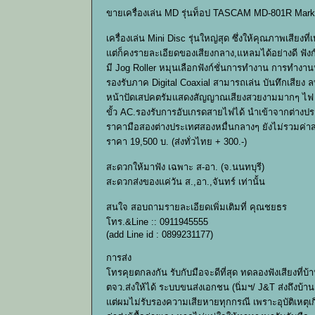
ขายเครื่องเล่น MD รุ่นท็อป TASCAM MD-801R Mark
เครื่องเล่น Mini Disc รุ่นใหญ่สุด ซึ่งให้คุณภาพเสียงที่
แต่ก็คงรายละเอียดของเสียงกลาง,แหลมได้อย่างดี ฟัง
มี Jog Roller หมุนเลือกฟังก์ชั่นการทำงาน การทำงาน
รองรับภาค Digital Coaxial สามารถเล่น บันทึกเสียง ลบ
หน้าปัดเสปคตรัมแสดงสัญญาณเสียงสวยงามมากๆ ไฟ 
ขั้ว AC.รองรับการอับเกรดสายไฟได้ นำเข้าจากต่างประ
ราคามือสองต่างประเทศสองหมื่นกลางๆ ยังไม่รวมค่าส
ราคา 19,500 บ. (ส่งทั่วไทย + 300.-)
สะดวกให้มาฟัง เฉพาะ ส-อา. (จ.นนทบุรี)
สะดวกส่งของแค่วัน ส.,อา.,จันทร์ เท่านั้น
สนใจ สอบถามรายละเอียดเพิ่มเติมที่ คุณชยธร
โทร.&Line :: 0911945555
(add Line id : 0899231177)
การส่ง
โทรคุยตกลงกัน รับกับมือจะดีที่สุด ทดลองฟังเสียงที่บ้า
ตจว.ส่งให้ได้ ระบบขนส่งเอกชน (นิ่มฯ/ J&T ส่งถึงบ้า
แต่ผมไม่รับรองความเสียหายทุกกรณี เพราะอุบัติเหตุเก