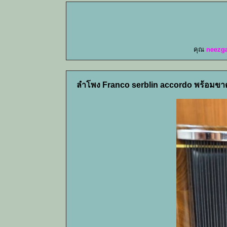
คุณ
neezg
ลำโพง Franco serblin accordo พร้อมขาตั