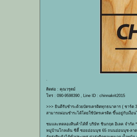
.
ติดต่อ : คุณวรุตม์
โทร : 090-9598390 , Line ID : chinnakrit2015
>>> ยินดีรับชำระด้วยบัตรเครดิตทุกธนาคาร ( ชาร์ต 
สามารถผ่อนชำระได้โดยใช้บัตรเครดิต ขึ้นอยู่กับเง
ชมและทดลองสินค้าได้ที่ บริษัท ชินกฤต อิเลค จำกัด *
หมู่บ้านโกลเด้น ซิตี้ ซอยอ่อนนุช 65 ถนนอ่อนนุช-ลาด
จัดส่งสินค้าได้ทั่วประเทศ ค่าส่งคิดตามขนาด น้ำหนั