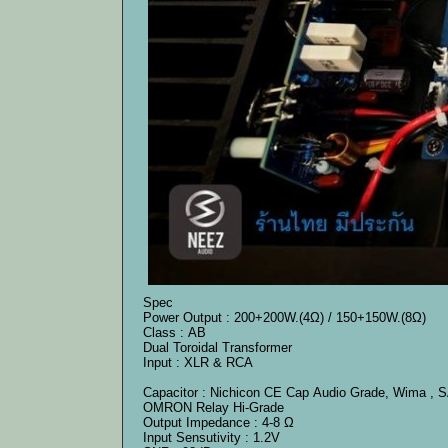
Spec
Power Output : 200+200W.(4Ω) / 150+150W.(8Ω)
Class : AB
Dual Toroidal Transformer
Input : XLR & RCA
Capacitor : Nichicon CE Cap Audio Grade, Wima 
OMRON Relay Hi-Grade
Output Impedance : 4-8 Ω
Input Sensutivity : 1.2V