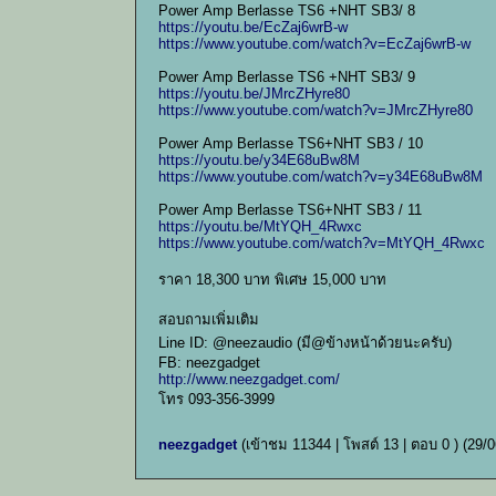
Power Amp Berlasse TS6 +NHT SB3/ 8
https://youtu.be/EcZaj6wrB-w
https://www.youtube.com/watch?v=EcZaj6wrB-w
Power Amp Berlasse TS6 +NHT SB3/ 9
https://youtu.be/JMrcZHyre80
https://www.youtube.com/watch?v=JMrcZHyre80
Power Amp Berlasse TS6+NHT SB3 / 10
https://youtu.be/y34E68uBw8M
https://www.youtube.com/watch?v=y34E68uBw8M
Power Amp Berlasse TS6+NHT SB3 / 11
https://youtu.be/MtYQH_4Rwxc
https://www.youtube.com/watch?v=MtYQH_4Rwxc
ราคา 18,300 บาท พิเศษ 15,000 บาท
สอบถามเพิ่มเติม
Line ID: @neezaudio (มี@ข้างหน้าด้วยนะครับ)
FB: neezgadget
http://www.neezgadget.com/
โทร 093-356-3999
neezgadget
(เข้าชม 11344 | โพสต์ 13 | ตอบ 0 )
(29/0