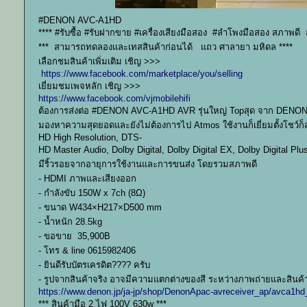
#DENON AVC-A1HD
**** #รับซื้อ #รับฝากขาย #เครื่องเสียงมือสอง #ลำโพงมือสอง สภาพดี
*** สามารถทดลองและเทสสินค้าก่อนได้ แถว ศาลายา มหิดล ****
เลือกชมสินค้าเพิ่มเติม เชิญ >>>
https://www.facebook.com/marketplace/you/selling
เยี่ยมชมเพจหลัก เชิญ >>>
https://www.facebook.com/vjmobilehifi
ต้องการส่งต่อ #DENON AVC-A1HD AVR รุ่นใหญ่ Topสุด จาก DENON ใช้ได
มองหาความสุดยอดและยังไม่ต้องการไป Atmos ใช้งานก็เยี่ยมตั้งโชว์
HD High Resolution, DTS-
HD Master Audio, Dolby Digital, Dolby Digital EX, Dolby Digital Pl
มีริ้วรอยจากอายุการใช้งานและการขนส่ง โดยรวมสภาพดี
- HDMI ภาพและเสียงออก
- กำลังขับ 150W x 7ch (8Ω)
- ขนาด W434×H217×D500 mm
- น้ำหนัก 28.5kg
- ขอขาย 35,900B
- โทร & line 0615982406
- ยินดีรับบัตรเครดิต???? ครับ
- รูปจากสินค้าจริง อาจมีความแตกต่างของสี ระหว่างภาพถ่ายและสินค้
https://www.denon.jp/ja-jp/shop/DenonApac-avreceiver_ap/avca1h
*** สินค้ามือ 2 ไฟ 100V 630w ***