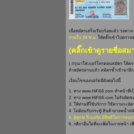
เมื่อสมัครเสร็จเรียบร้อยแล้ว รอท
ภายใน 24 ช.ม.
ให้คลิ๊กเข้าไปตรวจส
(คลิ๊กเข้าดูรายชื่อสม
( กรุณาใส่เบอร์โทรตอนสมัคร ให้ตรง
ถ้าสมัครผ่านแล้ว สมัครซ้ำเข้ามาอีก
เงื่อนไขของบอร์ดมีดังต่อไปนี้
1. ทาง www.HiFi55.com ทำหน้าที่เป็
2. ทาง www.HiFi55.com ไม่รับผิดชอ
3. ให้ท่านที่ใช้บริการ ใช้ความระมั
4. ไม่ต้อนรับกระทู้ สินค้ายาลดน้
5. ผู้ดูแลเว๊บบอร์ด มีสิทธิในการลบ
6. กติกาอื่นใดที่จะเพิ่มในภายหน้า เ