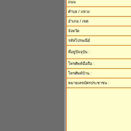
ถนน
ตำบล / แขวง
อำเภอ / เขต
จังหวัด
รหัสไปรษณีย์
ที่อยู่ปัจจุบัน :
โทรศัพท์มือถือ :
โทรศัพท์บ้าน :
หมายเลขบัตรประชาชน :