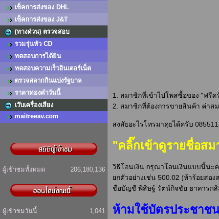
เช็คการส่งของ DHL
เช็คการส่งของ J&T
(ทางด่วน) ตรวจสอบ
รวมรุ่นหัว CD
ทดสอบการได้ยิน
ทดสอบความเร็วอินเตอร์เน็ต
ตรวจสลากกินแบ่งรัฐบาล
ราคาทองคำวันนี้
1. สมาชิกที่เข้าไปโพสซื้อของ "ฟรีครั
เว๊บเครื่องเสียง
2. สมาชิกที่ต้องการขายสินค้า ค่าสม
maitreeav.com
สงสัยอะไรโทรมาคุยได้ครับ 0855113
"คลิ๊กเข้าดูรายชื่อสม
วิธีโอนเงิน กรุณาโอนเงินแบบนี้นะ
ผู้เข้าชมทั้งหมด
206,180,136
ยกตัวอย่างเช่น 500.02 (ห้าร้อยสอง
ชื่อบัญชี พิสิษฐ์ รัตน์กิจชัย ธาค
ห้ามใช้บัตรประชาชนค
ผู้เข้าชมวันนี้
1,041