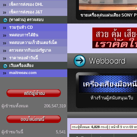
เช็คการส่งของ DHL
เช็คการส่งของ J&T
ขายเครื่องเล่นแผ่นเสียง SONY 
(ทางด่วน) ตรวจสอบ
2500 ติดตั้งอาร์ม FR-54 สภาพ
มาก เสียงดี หายาก Made in Ja
รวมรุ่นหัว CD
ทดสอบการได้ยิน
ทดสอบความเร็วอินเตอร์เน็ต
ตรวจสลากกินแบ่งรัฐบาล
ราคาทองคำวันนี้
เว๊บเครื่องเสียง
maitreeav.com
ห้างร้านผู้สนับสนุนเว๊บ
ผู้เข้าชมทั้งหมด
206,547,319
กระทู้ทั้งหมด:
6,828
กระทู้ | หน้าที่ 9 จาก 69 ห
ผู้เข้าชมวันนี้
5,541