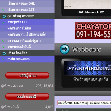
เช็คการส่งของ DHL
เช็คการส่งของ J&T
DAC Maverick D2
(ทางด่วน) ตรวจสอบ
รวมรุ่นหัว CD
ทดสอบการได้ยิน
ทดสอบความเร็วอินเตอร์เน็ต
ตรวจสลากกินแบ่งรัฐบาล
ราคาทองคำวันนี้
เว๊บเครื่องเสียง
maitreeav.com
ห้างร้านผู้สนับสนุนเว๊บ
ผู้เข้าชมทั้งหมด
206,115,931
กระทู้ทั้งหมด:
6,827
กระทู้ | หน้าที่ 58 จาก 69 
ผู้เข้าชมวันนี้
4,816