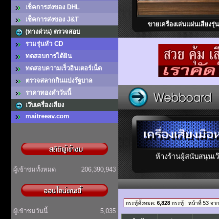
เช็คการส่งของ DHL
เช็คการส่งของ J&T
ขายเครื่องเล่นแผ่นเสียงรุ่
(ทางด่วน) ตรวจสอบ
Thorens TD126 Mk III Cen
ใส่โทนอาร์ม Audiocraft A
รวมรุ่นหัว CD
ทดสอบการได้ยิน
ทดสอบความเร็วอินเตอร์เน็ต
ตรวจสลากกินแบ่งรัฐบาล
ราคาทองคำวันนี้
เว๊บเครื่องเสียง
maitreeav.com
ห้างร้านผู้สนับสนุนเว
ผู้เข้าชมทั้งหมด
206,390,943
กระทู้ทั้งหมด:
6,828
กระทู้ | หน้าที่ 53 จา
ผู้เข้าชมวันนี้
5,035