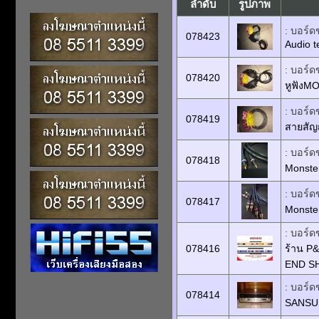
ลำดับ
รูปภาพ
: บอร์ด
078423
Audio 
: บอร์ด
078420
หูฟังM
: บอร์ด
078419
สายสัญ
: บอร์ด
078418
Monste
: บอร์ด
078417
Monster
: บอร์ด
078416
ร้าน P
END SHO
: บอร์ด
078414
SANSUI 