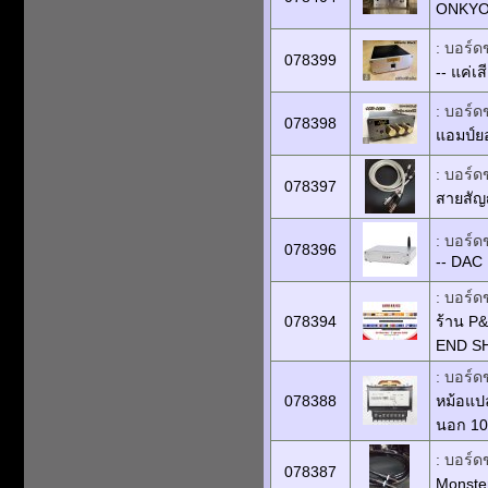
ONKYO
: บอร์ด
078399
-- แค่เส
: บอร์ด
078398
แอมป์ย
: บอร์ด
078397
สายสัญ
: บอร์ด
078396
-- DAC
: บอร์ด
078394
ร้าน P
END SHO
: บอร์ด
078388
หม้อแปล
นอก 1
: บอร์ด
078387
Monste