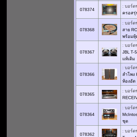
: บอร์ด
078374
ครอสรุ
: บอร์ด
078368
สาย RC
พร้อมหุ
: บอร์ด
078367
JBL T-5
แท้เดิม
: บอร์ด
078366
ลำโพง 
ห้องอัด
: บอร์ด
078365
RECEIV
: บอร์ด
078364
McInto
ชุด
: บอร์ด
078362