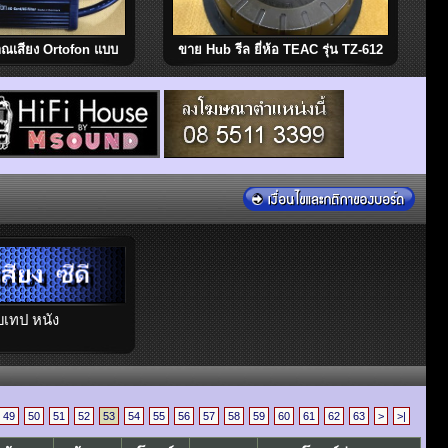
ณเสียง Ortofon แบบ
ขาย Hub รีล ยี่ห้อ TEAC รุ่น TZ-612
 พร้อม AC-Cord / AC
สภาพสวย พร้อมใช้งาน Made in
ade in Denmark
Japan
บเทป หนัง
49
50
51
52
53
54
55
56
57
58
59
60
61
62
63
>
>|