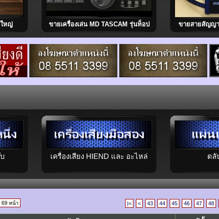
นใหญ่
ขายเครื่องเล่น MD TASCAM รุ่นท็อป
ขายสายสัญญา
tennial
MD-801R สภาพสวย เสียงดี ทำงาน
RCA. สภาพสวย
C-3000
สมบูรณ์ Made in Japan
Filter M
๊บ
เครื่องเสียง HIEND และ อะไหล่
ตลั
ก 69 หน้า
|<
<
43
44
45
46
47
48